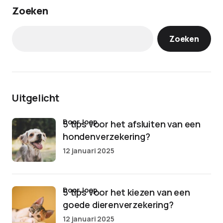
Zoeken
Zoeken
Uitgelicht
door Joep
5 tips voor het afsluiten van een
hondenverzekering?
12 januari 2025
door Joep
5 tips voor het kiezen van een
goede dierenverzekering?
12 januari 2025