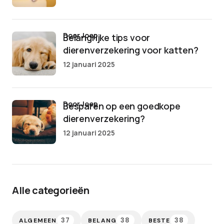
door Joep
Belangrijke tips voor
dierenverzekering voor katten?
12 januari 2025
door Joep
Besparen op een goedkope
dierenverzekering?
12 januari 2025
Alle categorieën
37
38
38
ALGEMEEN
BELANG
BESTE