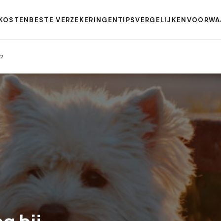
KOSTEN
BESTE VERZEKERINGEN
TIPS
VERGELIJKEN
VOORWA
d?