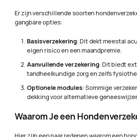
Er zijn verschillende soorten hondenverzek
gangbare opties:
Basisverzekering
: Dit dekt meestal ac
eigen risico en een maandpremie.
Aanvullende verzekering
: Dit biedt e
tandheelkundige zorg en zelfs fysiothe
Optionele modules
: Sommige verzeker
dekking voor alternatieve geneeswijze
Waarom Je een Hondenverzek
Hier zijn een paar redenen waarom een hon