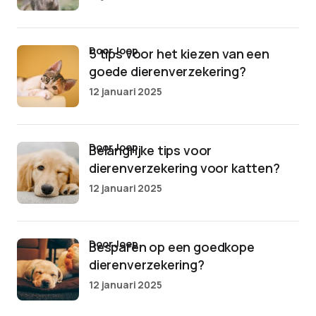
door Joep
5 tips voor het kiezen van een
goede dierenverzekering?
12 januari 2025
door Joep
Belangrijke tips voor
dierenverzekering voor katten?
12 januari 2025
door Joep
Besparen op een goedkope
dierenverzekering?
12 januari 2025