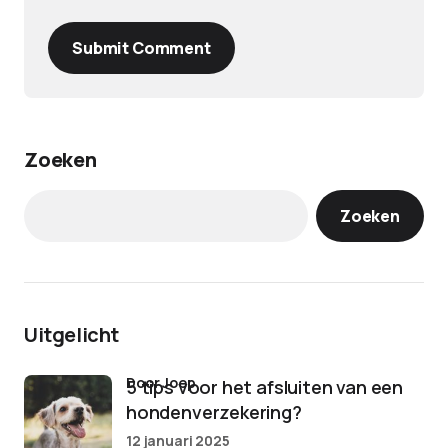
Submit Comment
Zoeken
Zoeken
Uitgelicht
door Joep
5 tips voor het afsluiten van een
hondenverzekering?
12 januari 2025