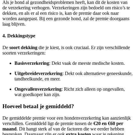
Als je hond al gezondheidsproblemen heeft, kan dit de kosten van
de verzekering verhogen. Verzekeringen zijn bedoeld om risico’s te
dekken, en als er al een risico is, kan de premie daar ook naar
worden aangepast. Bij een gezonde hond, zal de premie doorgaans
laag blijven.
4. Dekkingstype
De
soort dekking
die je kiest, is ook cruciaal. Er zijn verschillende
soorten verzekeringen:
Basisverzekering
: Dekt vaak de meeste medische kosten.
Uitgebreideverzekering
: Dekt ook alternatieve geneeskunde,
tandheelkunde, en meer.
Ongevallenverzekering
: Richt zich alleen op ongevallen,
wat goedkoper kan zijn.
Hoeveel betaal je gemiddeld?
De gemiddelde premie voor een hondenverzekering kan aanzienlijk
verschillen. Gemiddeld ligt de premie tussen de
€20 en €60 per
maand
. Dit hangt sterk af van de factoren die we eerder hebben
besproken. Daarnaast zijn er ook
extra kosten
waar je rekening