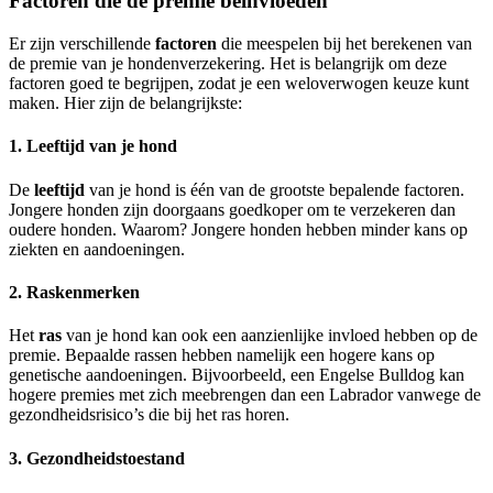
Factoren die de premie beïnvloeden
Er zijn verschillende
factoren
die meespelen bij het berekenen van
de premie van je hondenverzekering. Het is belangrijk om deze
factoren goed te begrijpen, zodat je een weloverwogen keuze kunt
maken. Hier zijn de belangrijkste:
1. Leeftijd van je hond
De
leeftijd
van je hond is één van de grootste bepalende factoren.
Jongere honden zijn doorgaans goedkoper om te verzekeren dan
oudere honden. Waarom? Jongere honden hebben minder kans op
ziekten en aandoeningen.
2. Raskenmerken
Het
ras
van je hond kan ook een aanzienlijke invloed hebben op de
premie. Bepaalde rassen hebben namelijk een hogere kans op
genetische aandoeningen. Bijvoorbeeld, een Engelse Bulldog kan
hogere premies met zich meebrengen dan een Labrador vanwege de
gezondheidsrisico’s die bij het ras horen.
3. Gezondheidstoestand