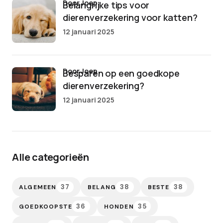
door Joep
Belangrijke tips voor
dierenverzekering voor katten?
12 januari 2025
door Joep
Besparen op een goedkope
dierenverzekering?
12 januari 2025
Alle categorieën
37
38
38
ALGEMEEN
BELANG
BESTE
36
35
GOEDKOOPSTE
HONDEN