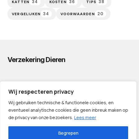
34
36
38
KATTEN
KOSTEN
TIPS
34
20
VERGELIJKEN
VOORWAARDEN
Verzekering Dieren
PRIVACYVERKLARING
Wij respecteren privacy
CONTACT
PARTNERS
Wij gebruiken technische & functionele cookies, en
eventueel analytische cookies die geen inbreuk maken op
de privacy van onze bezoekers.
Lees meer
Begrepen
©️ 2024 — Verzekering Dieren.