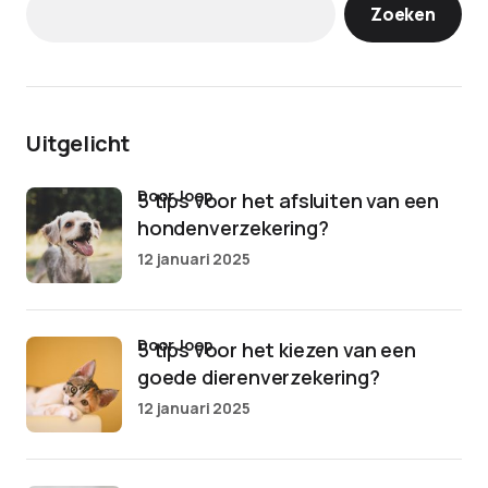
Zoeken
Uitgelicht
door Joep
5 tips voor het afsluiten van een
hondenverzekering?
12 januari 2025
door Joep
5 tips voor het kiezen van een
goede dierenverzekering?
12 januari 2025