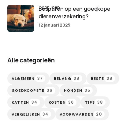
door Joep
Besparen op een goedkope
dierenverzekering?
12 januari 2025
Alle categorieën
37
38
38
ALGEMEEN
BELANG
BESTE
36
35
GOEDKOOPSTE
HONDEN
34
36
38
KATTEN
KOSTEN
TIPS
34
20
VERGELIJKEN
VOORWAARDEN