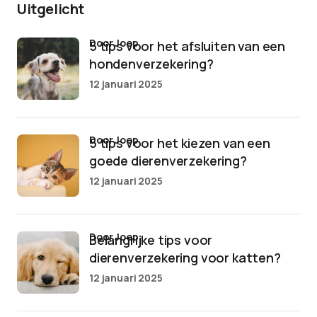
Uitgelicht
door Joep
5 tips voor het afsluiten van een
hondenverzekering?
12 januari 2025
door Joep
5 tips voor het kiezen van een
goede dierenverzekering?
12 januari 2025
door Joep
Belangrijke tips voor
dierenverzekering voor katten?
12 januari 2025