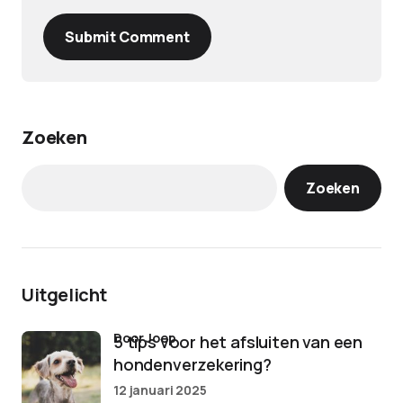
Submit Comment
Zoeken
Zoeken
Uitgelicht
door Joep
5 tips voor het afsluiten van een
hondenverzekering?
12 januari 2025