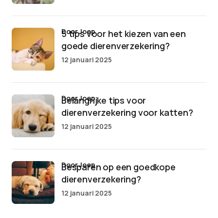
door Joep
5 tips voor het kiezen van een
goede dierenverzekering?
12 januari 2025
door Joep
Belangrijke tips voor
dierenverzekering voor katten?
12 januari 2025
door Joep
Besparen op een goedkope
dierenverzekering?
12 januari 2025