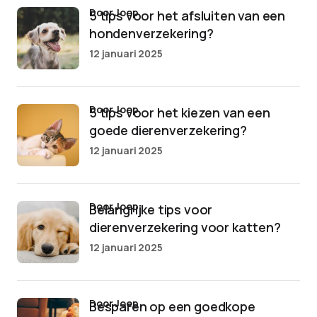
door Joep
5 tips voor het afsluiten van een
hondenverzekering?
12 januari 2025
door Joep
5 tips voor het kiezen van een
goede dierenverzekering?
12 januari 2025
door Joep
Belangrijke tips voor
dierenverzekering voor katten?
12 januari 2025
door Joep
Besparen op een goedkope