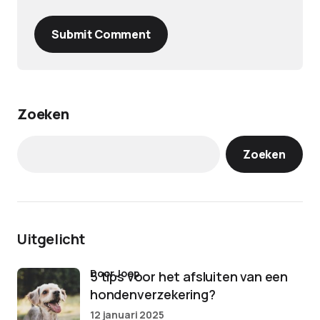
Submit Comment
Zoeken
Zoeken
Uitgelicht
door Joep
5 tips voor het afsluiten van een
hondenverzekering?
12 januari 2025