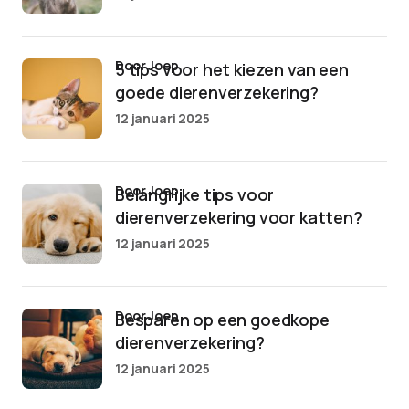
door Joep
5 tips voor het kiezen van een
goede dierenverzekering?
12 januari 2025
door Joep
Belangrijke tips voor
dierenverzekering voor katten?
12 januari 2025
door Joep
Besparen op een goedkope
dierenverzekering?
12 januari 2025