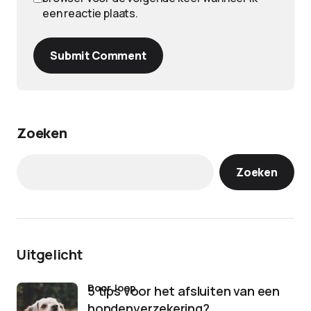
een reactie plaats.
Submit Comment
Zoeken
Zoeken
Uitgelicht
door Joep
5 tips voor het afsluiten van een
hondenverzekering?