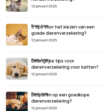
12 januari 2025
door Joep
5 tips voor het kiezen van een
goede dierenverzekering?
12 januari 2025
door Joep
Belangrijke tips voor
dierenverzekering voor katten?
12 januari 2025
door Joep
Besparen op een goedkope
dierenverzekering?
12 januari 2025