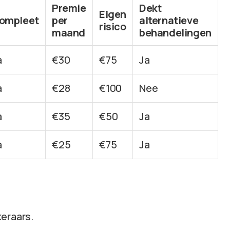
Premie
Dekt
Eigen
ompleet
per
alternatieve
risico
maand
behandelingen
a
€30
€75
Ja
a
€28
€100
Nee
a
€35
€50
Ja
a
€25
€75
Ja
eraars.