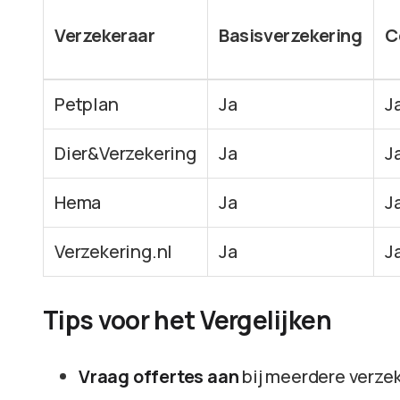
Verzekeraar
Basisverzekering
C
Petplan
Ja
J
Dier&Verzekering
Ja
J
Hema
Ja
J
Verzekering.nl
Ja
J
Tips voor het Vergelijken
Vraag offertes aan
bij meerdere verzek