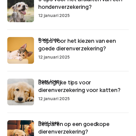
hondenverzekering?
12 januari 2025
door Joep
5 tips voor het kiezen van een
goede dierenverzekering?
12 januari 2025
door Joep
Belangrijke tips voor
dierenverzekering voor katten?
12 januari 2025
door Joep
Besparen op een goedkope
dierenverzekering?