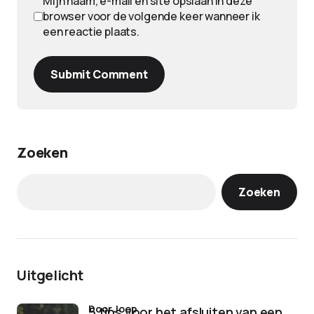
Mijn naam, e-mail en site opslaan in deze
browser voor de volgende keer wanneer ik
een reactie plaats.
Submit Comment
Zoeken
Zoeken
Uitgelicht
door Joep
5 tips voor het afsluiten van een