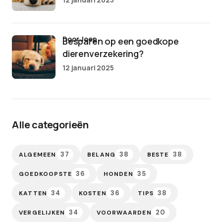
door Joep
Besparen op een goedkope
dierenverzekering?
12 januari 2025
Alle categorieën
37
38
38
ALGEMEEN
BELANG
BESTE
36
35
GOEDKOOPSTE
HONDEN
34
36
38
KATTEN
KOSTEN
TIPS
34
20
VERGELIJKEN
VOORWAARDEN