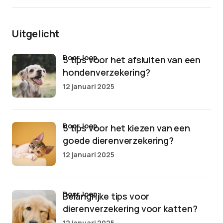
Uitgelicht
door Joep
5 tips voor het afsluiten van een
hondenverzekering?
12 januari 2025
door Joep
5 tips voor het kiezen van een
goede dierenverzekering?
12 januari 2025
door Joep
Belangrijke tips voor
dierenverzekering voor katten?
12 januari 2025