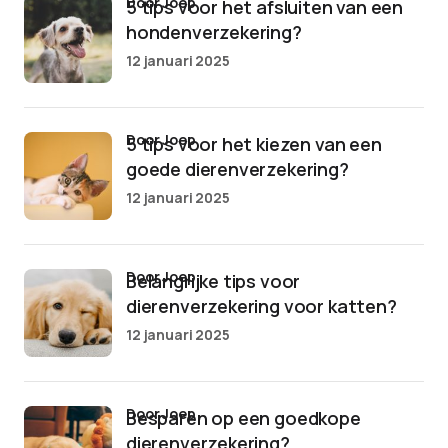
door Joep
5 tips voor het afsluiten van een
hondenverzekering?
12 januari 2025
door Joep
5 tips voor het kiezen van een
goede dierenverzekering?
12 januari 2025
door Joep
Belangrijke tips voor
dierenverzekering voor katten?
12 januari 2025
door Joep
Besparen op een goedkope
dierenverzekering?