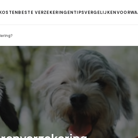
KOSTEN
BESTE VERZEKERINGEN
TIPS
VERGELIJKEN
VOORWA
dering?