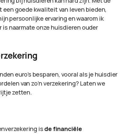
ering bij huisdieren kan hard zijn. Met de
at een goede kwaliteit van leven bieden,
k mijn persoonlijke ervaring en waarom ik
r is naarmate onze huisdieren ouder
erzekering
enden euro’s besparen, vooral als je huisdier
ordelen van zo’n verzekering? Laten we
jtje zetten.
enverzekering is
de financiële