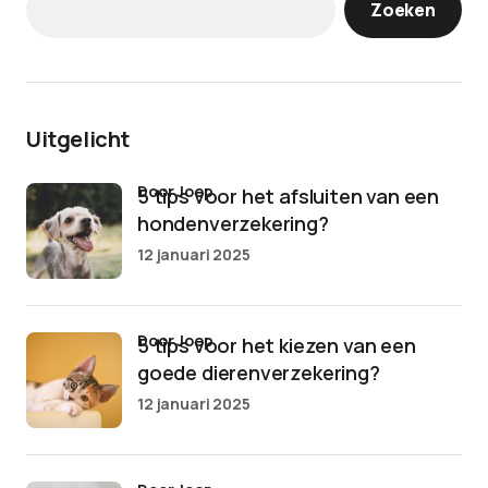
Zoeken
Uitgelicht
door Joep
5 tips voor het afsluiten van een
hondenverzekering?
12 januari 2025
door Joep
5 tips voor het kiezen van een
goede dierenverzekering?
12 januari 2025