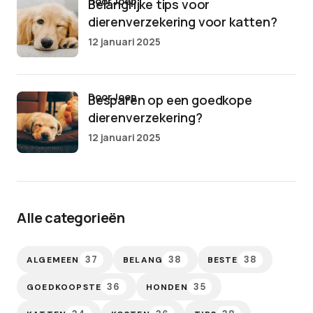
door Joep
Belangrijke tips voor
dierenverzekering voor katten?
12 januari 2025
door Joep
Besparen op een goedkope
dierenverzekering?
12 januari 2025
Alle categorieën
37
38
38
ALGEMEEN
BELANG
BESTE
36
35
GOEDKOOPSTE
HONDEN