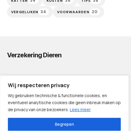
34
36
38
KATTEN
KOSTEN
TIPS
34
20
VERGELIJKEN
VOORWAARDEN
Verzekering Dieren
PRIVACYVERKLARING
Wij respecteren privacy
CONTACT
PARTNERS
Wij gebruiken technische & functionele cookies, en
eventueel analytische cookies die geen inbreuk maken op
de privacy van onze bezoekers.
Lees meer
Begrepen
©️ 2024 — Verzekering Dieren.