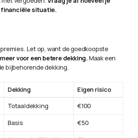
t met vergoeden.
Vraag je af hoeveel je
 financiële situatie.
n premies. Let op, want de goedkoopste
 meer voor een betere dekking.
Maak een
de bijbehorende dekking.
Dekking
Eigen risico
Totaaldekking
€100
Basis
€50