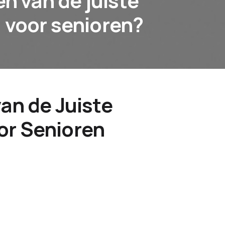
en van de juiste
 voor senioren?
van de Juiste
or Senioren