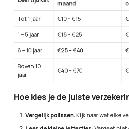
maand
o
Tot 1 jaar
€10 – €15
€
1 – 5 jaar
€15 – €25
€
6 – 10 jaar
€25 – €40
€
Boven 10
€40 – €70
€
jaar
Hoe kies je de juiste verzekeri
Vergelijk polissen
: Kijk naar wat elke 
Lees de kleine lettertjes
: Vergeet nie