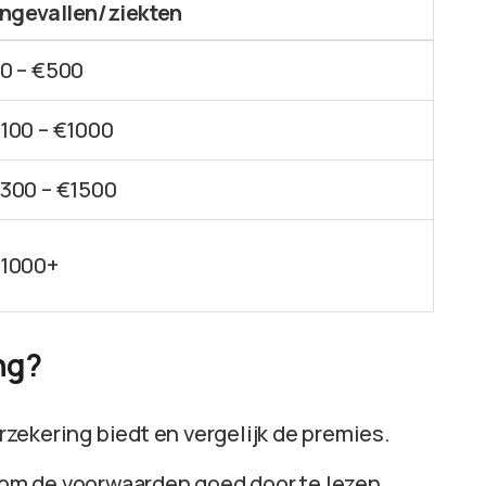
ngevallen/ziekten
0 – €500
100 – €1000
300 – €1500
1000+
ng?
verzekering biedt en vergelijk de premies.
t om de voorwaarden goed door te lezen.