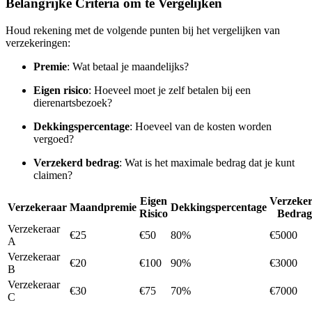
Belangrijke Criteria om te Vergelijken
Houd rekening met de volgende punten bij het vergelijken van
verzekeringen:
Premie
: Wat betaal je maandelijks?
Eigen risico
: Hoeveel moet je zelf betalen bij een
dierenartsbezoek?
Dekkingspercentage
: Hoeveel van de kosten worden
vergoed?
Verzekerd bedrag
: Wat is het maximale bedrag dat je kunt
claimen?
Eigen
Verzeke
Verzekeraar
Maandpremie
Dekkingspercentage
Risico
Bedrag
Verzekeraar
€25
€50
80%
€5000
A
Verzekeraar
€20
€100
90%
€3000
B
Verzekeraar
€30
€75
70%
€7000
C