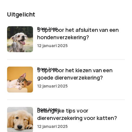
Uitgelicht
door Joep
5 tips voor het afsluiten van een
hondenverzekering?
12 januari 2025
door Joep
5 tips voor het kiezen van een
goede dierenverzekering?
12 januari 2025
door Joep
Belangrijke tips voor
dierenverzekering voor katten?
12 januari 2025