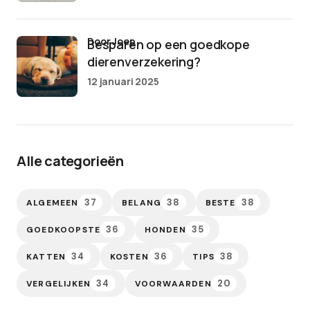
door Joep
Besparen op een goedkope
dierenverzekering?
12 januari 2025
Alle categorieën
37
38
38
ALGEMEEN
BELANG
BESTE
36
35
GOEDKOOPSTE
HONDEN
34
36
38
KATTEN
KOSTEN
TIPS
34
20
VERGELIJKEN
VOORWAARDEN