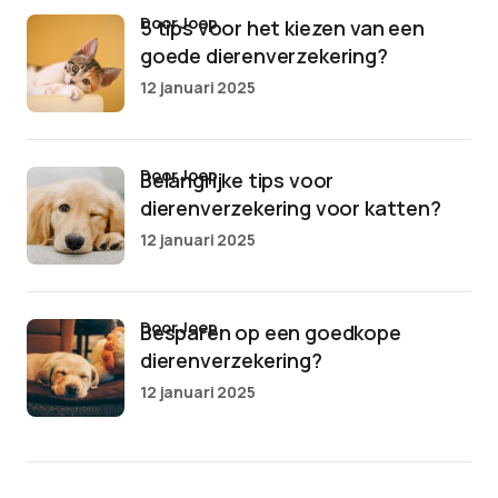
door Joep
5 tips voor het kiezen van een
goede dierenverzekering?
12 januari 2025
door Joep
Belangrijke tips voor
dierenverzekering voor katten?
12 januari 2025
door Joep
Besparen op een goedkope
dierenverzekering?
12 januari 2025