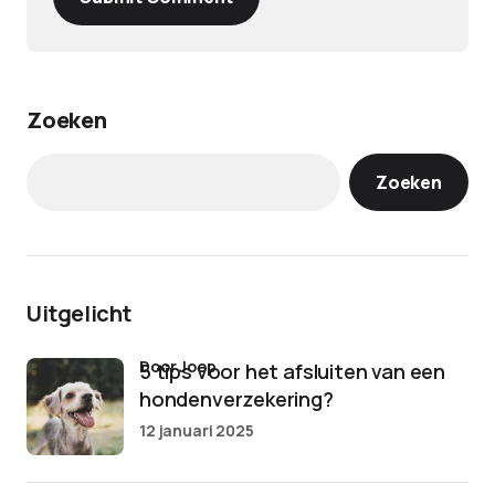
Zoeken
Zoeken
Uitgelicht
door Joep
5 tips voor het afsluiten van een
hondenverzekering?
12 januari 2025