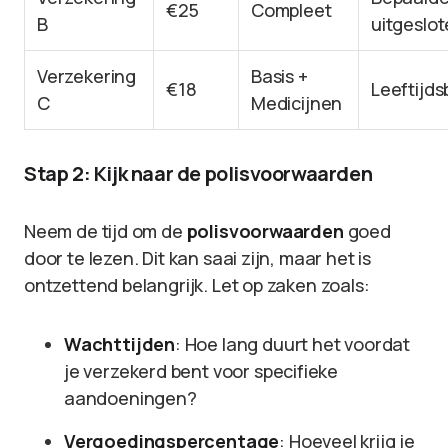
€25
Compleet
B
uitgeslo
Verzekering
Basis +
€18
Leeftijd
C
Medicijnen
Stap 2: Kijk naar de polisvoorwaarden
Neem de tijd om de
polisvoorwaarden
goed
door te lezen. Dit kan saai zijn, maar het is
ontzettend belangrijk. Let op zaken zoals:
Wachttijden
: Hoe lang duurt het voordat
je verzekerd bent voor specifieke
aandoeningen?
Vergoedingspercentage
: Hoeveel krijg je