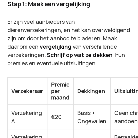
Stap 1: Maak een vergelijking
Er zijn veel aanbieders van
dierenverzekeringen, en het kan overweldigend
zijn om door het aanbod te bladeren. Maak
daarom een
vergelijking
van verschillende
verzekeringen.
Schrijf op wat ze dekken
, hun
premies en eventuele uitsluitingen.
Premie
Verzekeraar
per
Dekkingen
Uitsluit
maand
Verzekering
Basis +
Geen chr
€20
A
Ongevallen
aandoen
Verzekering
Bepaalde