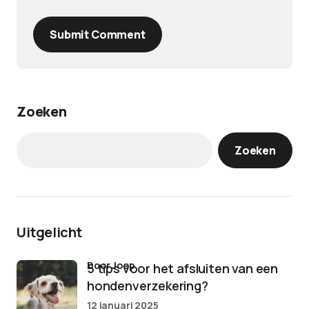
Submit Comment
Zoeken
Zoeken
Uitgelicht
door Joep
5 tips voor het afsluiten van een
hondenverzekering?
12 januari 2025