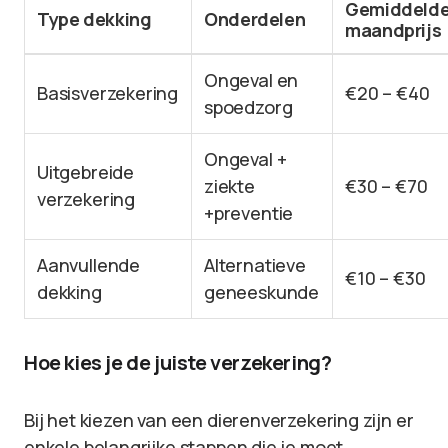
Gemiddeld
Type dekking
Onderdelen
maandprijs
Ongeval en
Basisverzekering
€20 – €40
spoedzorg
Ongeval +
Uitgebreide
ziekte
€30 – €70
verzekering
+preventie
Aanvullende
Alternatieve
€10 – €30
dekking
geneeskunde
Hoe kies je de juiste verzekering?
Bij het kiezen van een dierenverzekering zijn er
enkele belangrijke stappen die je moet