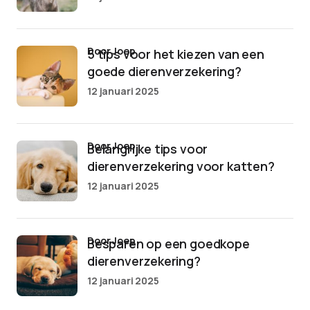
door Joep
5 tips voor het kiezen van een
goede dierenverzekering?
12 januari 2025
door Joep
Belangrijke tips voor
dierenverzekering voor katten?
12 januari 2025
door Joep
Besparen op een goedkope
dierenverzekering?
12 januari 2025