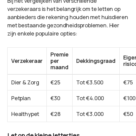
Bij het vergelijken van verschillende
verzekeraars is het belangrijk om te letten op
aanbieders die rekening houden met huisdieren
met bestaande gezondheidsproblemen. Hier
zijn enkele populaire opties:
Premie
Eige
Verzekeraar
per
Dekkingsgraad
risic
maand
Dier & Zorg
€25
Tot €3.500
€75
Petplan
€30
Tot €4.000
€100
Healthypet
€28
Tot €3.000
€50
Let op de kleine lettertjes