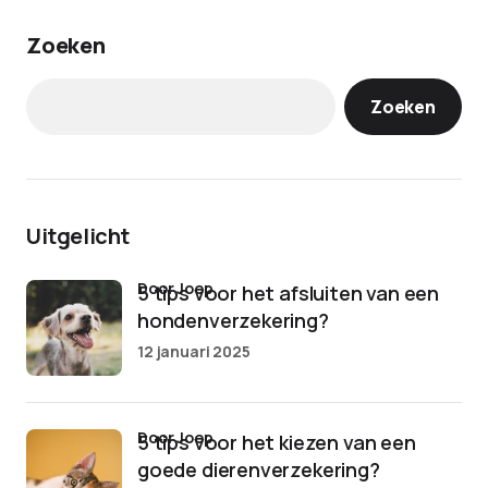
Zoeken
Zoeken
Uitgelicht
door Joep
5 tips voor het afsluiten van een
hondenverzekering?
12 januari 2025
door Joep
5 tips voor het kiezen van een
goede dierenverzekering?