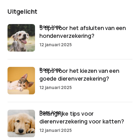
Uitgelicht
door Joep
5 tips voor het afsluiten van een
hondenverzekering?
12 januari 2025
door Joep
5 tips voor het kiezen van een
goede dierenverzekering?
12 januari 2025
door Joep
Belangrijke tips voor
dierenverzekering voor katten?
12 januari 2025