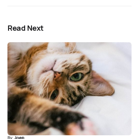
Read Next
By
Joep