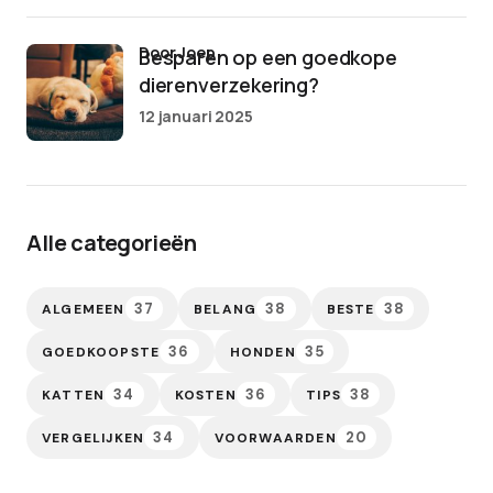
door Joep
Besparen op een goedkope
dierenverzekering?
12 januari 2025
Alle categorieën
37
38
38
ALGEMEEN
BELANG
BESTE
36
35
GOEDKOOPSTE
HONDEN
34
36
38
KATTEN
KOSTEN
TIPS
34
20
VERGELIJKEN
VOORWAARDEN