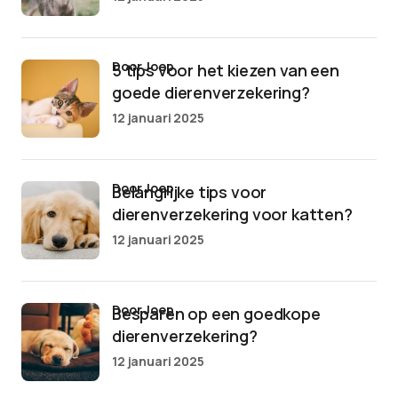
door Joep
5 tips voor het kiezen van een
goede dierenverzekering?
12 januari 2025
door Joep
Belangrijke tips voor
dierenverzekering voor katten?
12 januari 2025
door Joep
Besparen op een goedkope
dierenverzekering?
12 januari 2025