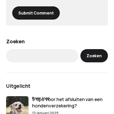
Submit Comment
Zoeken
Zoeken
Uitgelicht
door Joep
5 tips voor het afsluiten van een
hondenverzekering?
12 januari 2025