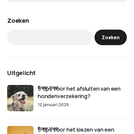
Zoeken
Zoeken
Uitgelicht
door Joep
5 tips voor het afsluiten van een
hondenverzekering?
12 januari 2025
door Joep
5 tips voor het kiezen van een