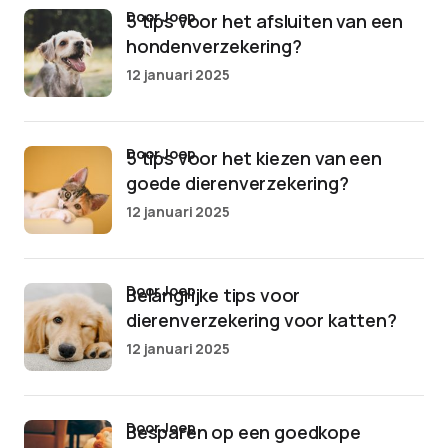
door Joep
5 tips voor het afsluiten van een
hondenverzekering?
12 januari 2025
door Joep
5 tips voor het kiezen van een
goede dierenverzekering?
12 januari 2025
door Joep
Belangrijke tips voor
dierenverzekering voor katten?
12 januari 2025
door Joep
Besparen op een goedkope