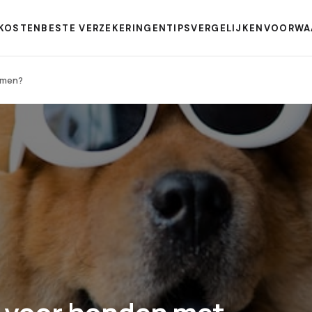
KOSTEN
BESTE VERZEKERINGEN
TIPS
VERGELIJKEN
VOORWA
emen?