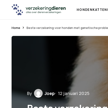
HONDEN
KATTEN
Home
Beste verzekering voor honden met genetische probl
By
Joep
12 januari 2025