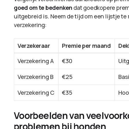
goed om te bedenken
dat goedkopere prem
uitgebreid is. Neem de tijd om een lijstje 
verzekering:
Verzekeraar
Premie per maand
Dek
Verzekering A
€30
Uitg
Verzekering B
€25
Bas
Verzekering C
€35
Hoo
Voorbeelden van veelvoor
problemen bij honden