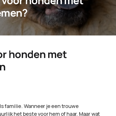
g voor honden met
lemen?
or honden met
n
als familie. Wanneer je een trouwe
uurlijk het beste voor hem of haar. Maar wat