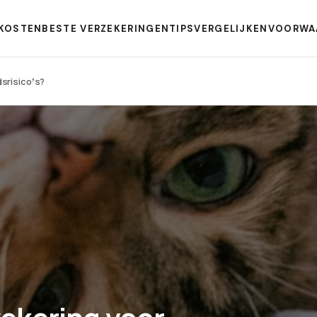
KOSTEN
BESTE VERZEKERINGEN
TIPS
VERGELIJKEN
VOORWA
srisicoʼs?